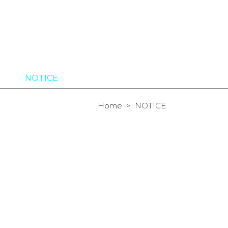
-777-8901 / 무료전화 1-800-547-0606
소개
NOTICE
프로모션
Contact Us
Home
>
NOTICE